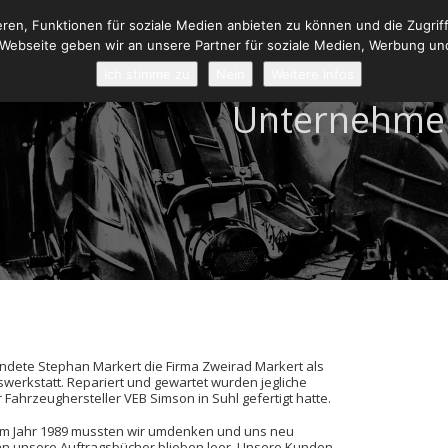
ren, Funktionen für soziale Medien anbieten zu können und die Zugriffe
Webseite geben wir an unsere Partner für soziale Medien, Werbung und
Ich stimme zu
Nein
Weitere Infos
Unternehme
ündete Stephan Markert die Firma Zweirad Markert als
werkstatt. Repariert und gewartet wurden jegliche
 Fahrzeughersteller VEB Simson in Suhl gefertigt hatte.
im Jahr 1989 mussten wir umdenken und uns neu
nn unsere Auftragsbücher blieben leer. Unsere Kunden