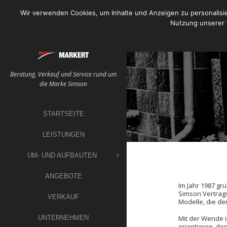
Skip
Wir verwenden Cookies, um Inhalte und Anzeigen zu personalisie
to
Nutzung unserer 
content
Beratung, Verkauf und Service rund um
die Marke Simson
STARTSEITE
LEISTUNGEN
UM- UND AUFBAUTEN
ANGEBOTE
Im Jahr 1987 gr
Simson Vertrags
VERKAUF
Modelle, die der
UNTERNEHMEN
Mit der Wende 
orientieren, de