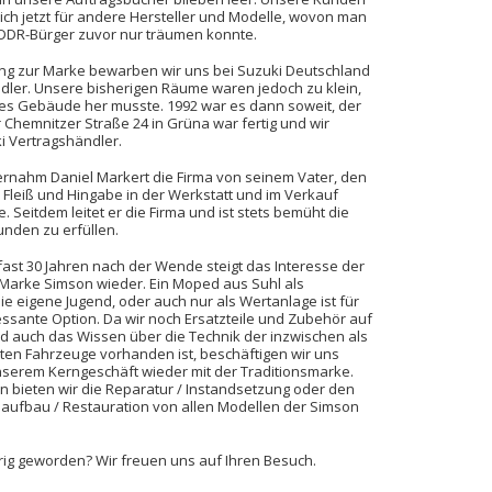
sich jetzt für andere Hersteller und Modelle, wovon man
 DDR-Bürger zuvor nur träumen konnte.
g zur Marke bewarben wir uns bei Suzuki Deutschland
dler. Unsere bisherigen Räume waren jedoch zu klein,
es Gebäude her musste. 1992 war es dann soweit, der
Chemnitzer Straße 24 in Grüna war fertig und wir
ki Vertragshändler.
ernahm Daniel Markert die Firma von seinem Vater, den
el Fleiß und Hingabe in der Werkstatt und im Verkauf
e. Seitdem leitet er die Firma und ist stets bemüht die
nden zu erfüllen.
st 30 Jahren nach der Wende steigt das Interesse der
Marke Simson wieder. Ein Moped aus Suhl als
ie eigene Jugend, oder auch nur als Wertanlage ist für
ressante Option. Da wir noch Ersatzteile und Zubehör auf
d auch das Wissen über die Technik der inzwischen als
ten Fahrzeuge vorhanden ist, beschäftigen wir uns
nserem Kerngeschäft wieder mit der Traditionsmarke.
 bieten wir die Reparatur / Instandsetzung oder den
aufbau / Restauration von allen Modellen der Simson
rig geworden? Wir freuen uns auf Ihren Besuch.