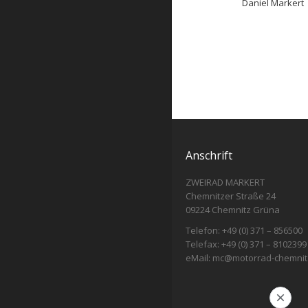
Daniel Markert
Anschrift
ZWEIRAD MARKERT
Chemnitzer Straße 24
09224 Chemnitz Grüna
Telefon: +49 (0) 371 – 856500
Telefax: +49 (0) 371 – 8102399
eMail:
mc@motorrad-chemnit