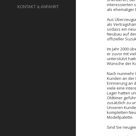
interessierten 
KONTAKT & ANFAHRT
als ehemaliger
Aus Überzeugun
als Vertragshän
sodass ein neu
Neubau auf der 
offizieller Suzu
Im Jahr 2000 üb
er zuvor mit vi
unterstützt hatt
Wünsche der Ku
Nach nunmehr fa
Kunden an der 
Erinnerung an d
viele eine inte
Lager hatten un
Oldtimer geführ
zusätzlich zu u
Unseren Kunden
kompletten Neu
Modellpalette.
Sind Sie neugie